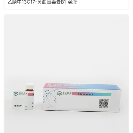
乙腈中13C17-黄曲霉毒素B1 溶液