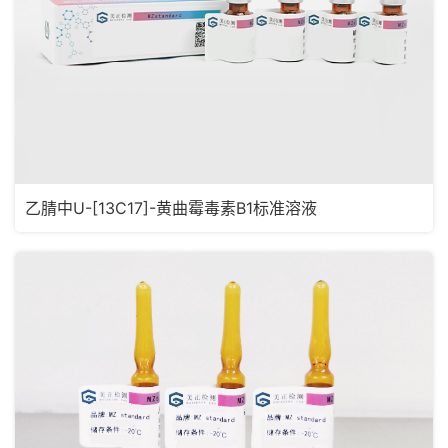
乙腈中U-[13C17]-黄曲霉毒素B1标准溶液