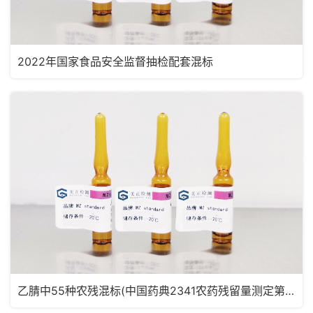
2022年国家食品安全监督抽检配套混标
乙腈中55种农残混标(中国药典2341农药残留量测定第五法，药典定量限浓度)