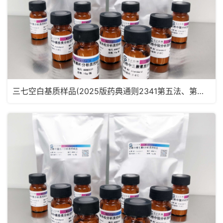
三七空白基质样品(2025版药典通则2341第五法、第六法)MRM2182