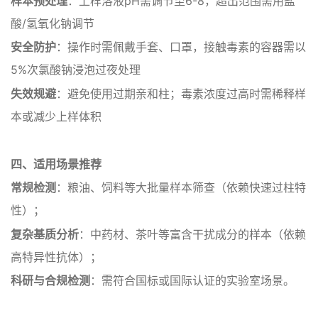
‌样本预处理‌
：上样溶液pH需调节至6-8，超出范围需用盐
酸/氢氧化钠调节
安全防护‌
：操作时需佩戴手套、口罩，接触毒素的容器需以
5%次氯酸钠浸泡过夜处理
‌失效规避‌
：避免使用过期亲和柱；毒素浓度过高时需稀释样
本或减少上样体积
四、适用场景推荐‌
‌常规检测‌
：粮油、饲料等大批量样本筛查（依赖快速过柱特
性）；
‌复杂基质分析‌
：中药材、茶叶等富含干扰成分的样本（依赖
高特异性抗体）；
科研与合规检测‌
：需符合国标或国际认证的实验室场景。