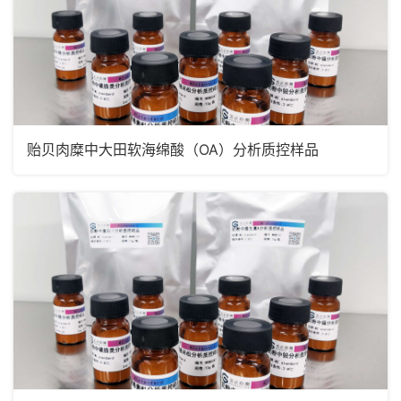
贻贝肉糜中大田软海绵酸（OA）分析质控样品