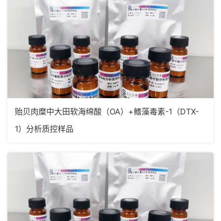
贻贝肉糜中大田软海绵酸（OA）+鳍藻毒素-1（DTX-
1）分析质控样品