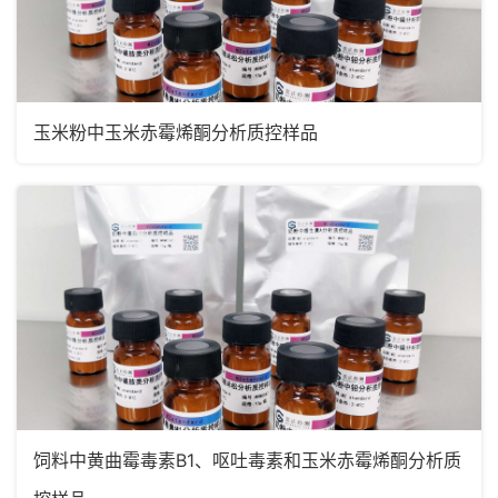
玉米粉中玉米赤霉烯酮分析质控样品
饲料中黄曲霉毒素B1、呕吐毒素和玉米赤霉烯酮分析质