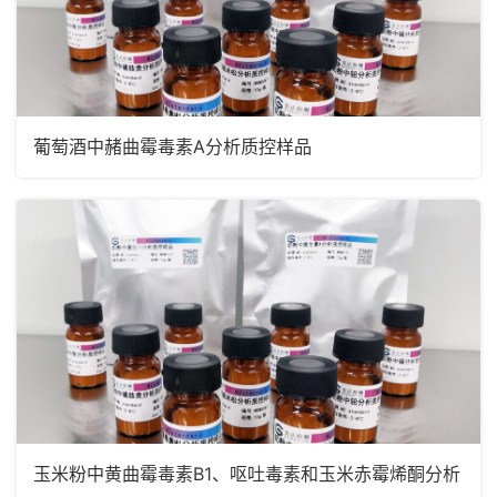
葡萄酒中赭曲霉毒素A分析质控样品
玉米粉中黄曲霉毒素B1、呕吐毒素和玉米赤霉烯酮分析