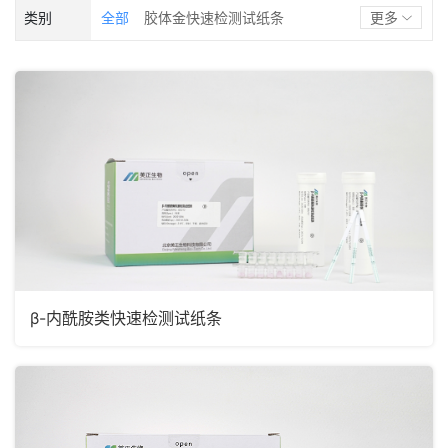
优质乳工程
违禁添加/掺假
激素
类别
全部
胶体金快速检测试纸条
更多
污染物
体细胞&乳成分
酶联免疫试剂盒
其他检测试剂盒
前处理柱
检测仪器
理化试剂
β-内酰胺类快速检测试纸条