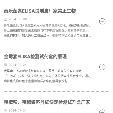
复合物。用TMB底物显色后加入反应终止液，在450nm波长酶标
仪下进行检测。样品中的硝基咪唑浓度与吸收光强度成反比。
泰乐菌素ELISA试剂盒厂家美正生物
2024-08-08
泰乐菌素ELISA试剂盒采用间接竞争ELISA方法，通过酶标板微孔
条上预包被的泰乐菌素抗原与样本中残留的泰乐菌素竞争抗泰乐
菌素的抗体，加入酶标二抗后显色，根据样本吸光度值与标准曲
线的比较，计算样本中泰乐菌素的含量
金霉素ELISA检测试剂盒的原理
2024-07-24
金霉素ELISA检测试剂盒的原理主要基于酶联免疫吸附测定
（ELISA）技术，该技术利用抗原与抗体的特异性结合反应，通过
酶催化底物显色来定量检测样品中的金霉素残留。
辣椒粉、辣椒酱苏丹红快速检测试剂盒厂家
2024-07-24