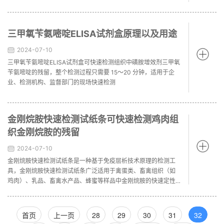
作用，通过显色反应来定量或半定量地测定样本中目标分子的含
量。
三甲氧苄氨嘧啶ELISA试剂盒原理以及用途
2024-07-10
三甲氧苄氨嘧啶ELISA试剂盒可快速检测组织中磺胺增效剂三甲氧
苄氨嘧啶的残留，整个检测过程只需要 15～20 分钟，适用于企
业、检测机构、监督部门的现场快速检测
金刚烷胺快速检测试纸条可快速检测鸡肉组
织金刚烷胺的残留
2024-07-10
金刚烷胺快速检测试纸条是一种基于免疫层析技术原理的检测工
具，金刚烷胺快速检测试纸条广泛适用于禽蛋类、畜禽组织（如
鸡肉）、乳品、畜禽水产品、蜂蜜等样品中金刚烷胺的快速定性
检测。不同来源的试纸条可能针对不同的样品类型进行了优化。
首页
上一页
28
29
30
31
32