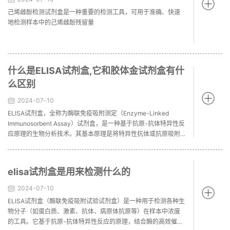
己烯雌酚检测试剂盒是一种重要的检测工具，可用于准确、快速
地检测样本中的己烯雌酚残留量
什么是ELISA试剂盒,它和胶体金试剂盒有什
么区别
2024-07-10
ELISA试剂盒，全称为酶联免疫吸附测定（Enzyme-Linked
Immunosorbent Assay）试剂盒，是一种基于抗原-抗体特异性反
应原理的生物分析技术。其基本原理是将特异性抗体或抗原吸附
到固相载体表面，加入待测样品和酶标记的第二抗体或抗原，经
过充分的洗涤和显色后，通过测量光密度值来定量或定性检测目
标物质。ELISA试剂盒具有高灵敏度、高特异性和重复性好的优点
elisa试剂盒是用来检测什么的
2024-07-10
ELISA试剂盒​（酶联免疫吸附试验试剂盒）是一种用于检测各种生
物分子（如蛋白质、激素、抗体、病原体抗原等）在样本中浓度
的工具。它基于抗原-抗体特异性反应的原理，结合酶的高效催化