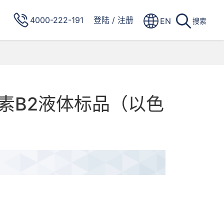
4000-222-191
登陆
/
注册
EN
搜索
素B2液体标品（以色