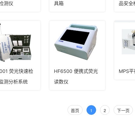
检测仪
具箱
品安全
G001 荧光快速检
HF6500 便携式荧光
MPS
监测分析系统
读数仪
首页
1
2
下一页