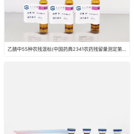
乙腈中55种农残混标(中国药典2341农药残留量测定第五法，药典定量限浓度)