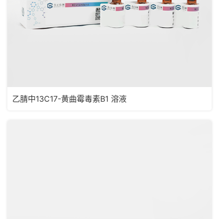
乙腈中13C17-黄曲霉毒素B1 溶液