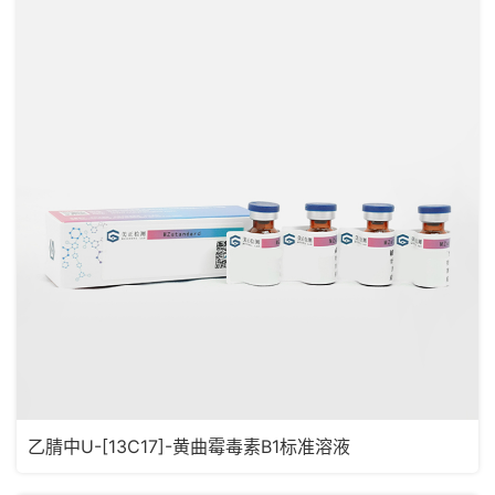
乙腈中U-[13C17]-黄曲霉毒素B1标准溶液