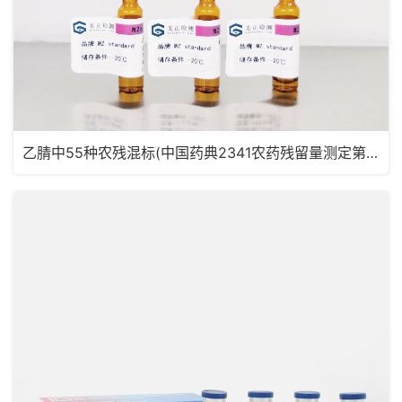
乙腈中55种农残混标(中国药典2341农药残留量测定第五法，药典定量限浓度)