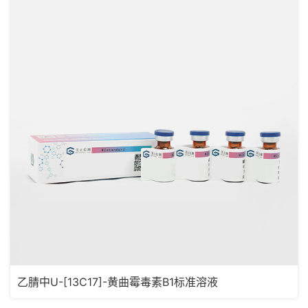
乙腈中U-[13C17]-黄曲霉毒素B1标准溶液