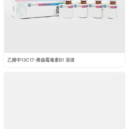
乙腈中13C17-黄曲霉毒素B1 溶液