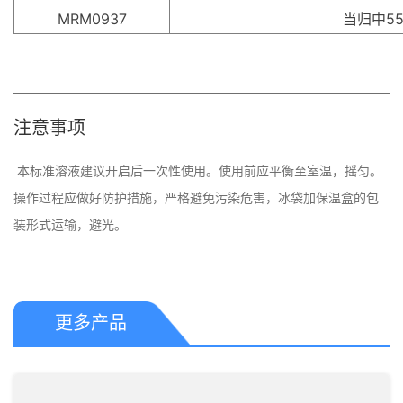
MRM0937
当归中5
注意事项
 本标准溶液建议开启后一次性使用。使用前应平衡至室温，摇匀。
操作过程应做好防护措施，严格避免污染危害，冰​袋加保温盒的包
更多产品