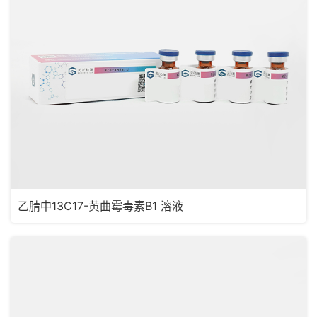
乙腈中13C17-黄曲霉毒素B1 溶液