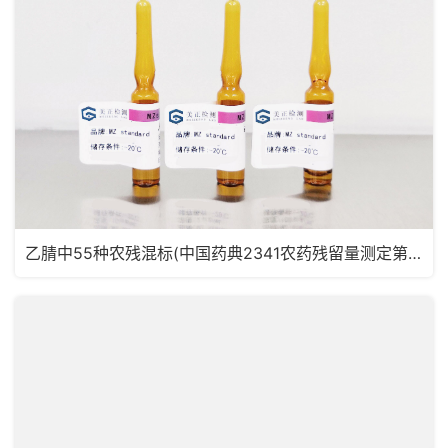
乙腈中55种农残混标(中国药典2341农药残留量测定第五法，药典定量限浓度)