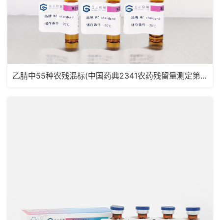
乙腈中55种农残混标(中国药典2341农药残留量测定第五法，药典定量限浓度)