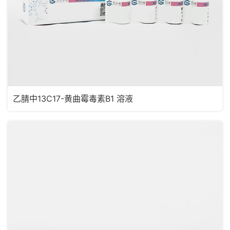
乙腈中13C17-黄曲霉毒素B1 溶液