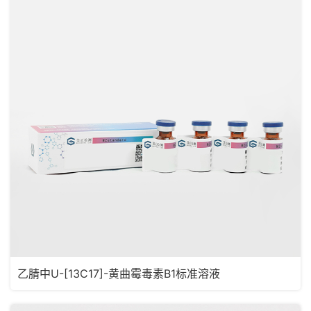
乙腈中U-[13C17]-黄曲霉毒素B1标准溶液