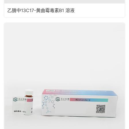
乙腈中13C17-黄曲霉毒素B1 溶液