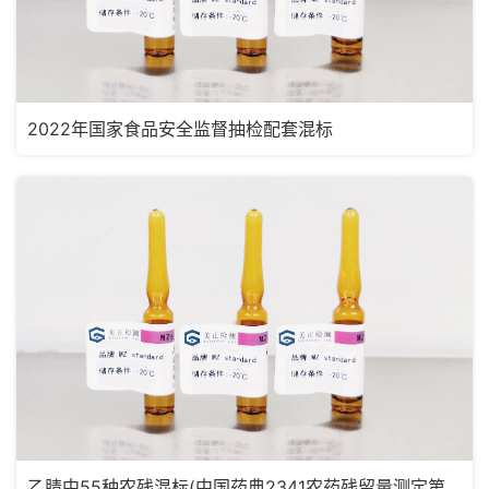
2022年国家食品安全监督抽检配套混标
乙腈中55种农残混标(中国药典2341农药残留量测定第五法，药典定量限浓度)