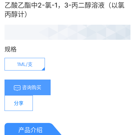
乙酸乙酯中2-氯-1，3-丙二醇溶液（以氯
丙醇计）
规格
1ML/支
咨询购买
分享
产品介绍