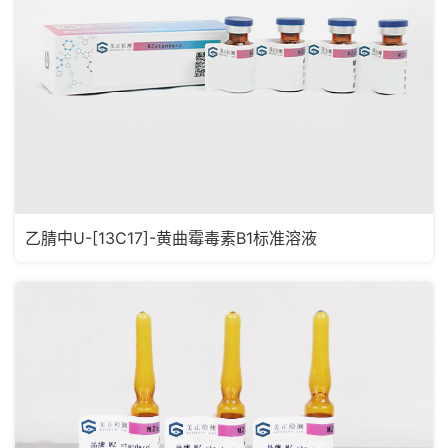
乙腈中U-[13C17]-黄曲霉毒素B1标准溶液