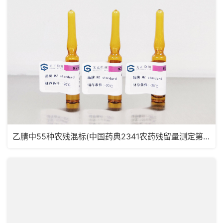
乙腈中55种农残混标(中国药典2341农药残留量测定第五法，药典定量限浓度)