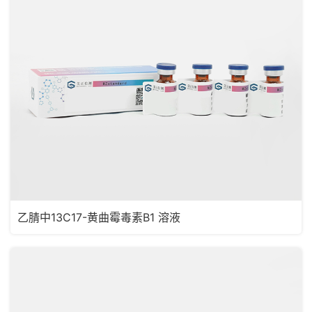
乙腈中13C17-黄曲霉毒素B1 溶液