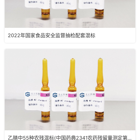
2022年国家食品安全监督抽检配套混标
乙腈中55种农残混标(中国药典2341农药残留量测定第五法，药典定量限浓度)