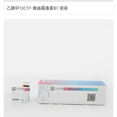
乙腈中13C17-黄曲霉毒素B1 溶液