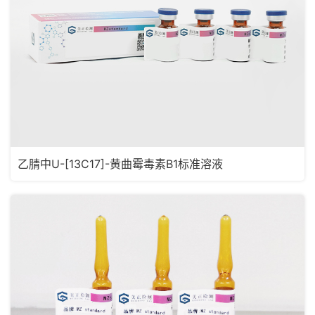
乙腈中U-[13C17]-黄曲霉毒素B1标准溶液