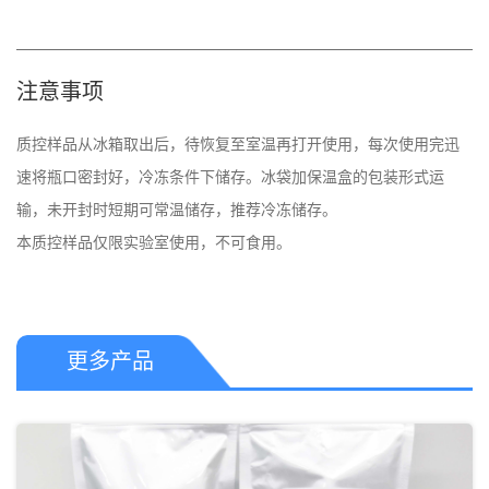
注意事项
质控样品从冰箱取出后，待恢复至室温再打开使用，每次使用完迅
速将瓶口密封好，冷冻条件下储存。冰袋加保温盒的包装形式运
输，未开封时短期可常温储存，推荐冷冻储存。 

本质控样品仅限实验室使用，不可食用。
更多产品