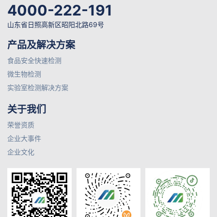
4000-222-191
山东省日照高新区昭阳北路69号
产品及解决方案
食品安全快速检测
微生物检测
实验室检测解决方案
关于我们
荣誉资质
企业大事件
企业文化