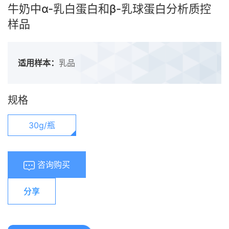
牛奶中α-乳白蛋白和β-乳球蛋白分析质控
样品
适用样本：
乳品
规格
30g/瓶
咨询购买
分享