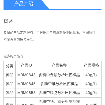
产品介绍
概述
专属的产品定制服务，可根据用户需求制作不同基质、不同项目、
不同含量的质控样品。
更多的产品有：
产品ID
产品名称
产品规格
分类
乳品
MRM0843
乳粉中泛酸分析质控样品
40g/瓶
乳品
MRM0845
乳粉中碘分析质控样品
40g/瓶
乳品
MRM0853
乳粉中脂肪分析质控样品
40g/瓶
乳粉中钙、钠分析质控样