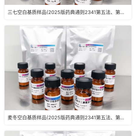
三七空白基质样品(2025版药典通则2341第五法、第六法)MRM2182
麦冬空白基质样品(2025版药典通则2341第五法、第六法)MRM2181