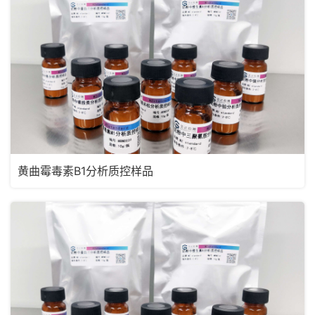
黄曲霉毒素B1分析质控样品