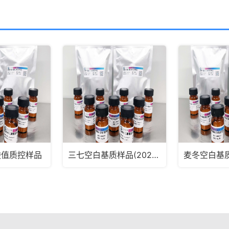
酸值质控样品
三七空白基质样品(2025版药典通则2341第五法、第六法)MRM2182