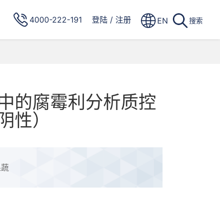
4000-222-191
登陆
/
注册
EN
搜索
中的腐霉利分析质控
阴性）
果蔬