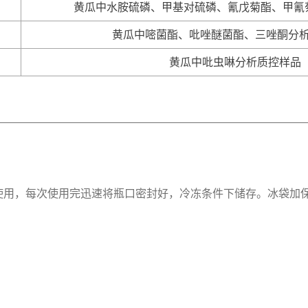
黄瓜中水胺硫磷、甲基对硫磷、氰戊菊酯、甲氰
黄瓜中嘧菌酯、吡唑醚菌酯、三唑酮分
黄瓜中吡虫啉分析质控样品
使用，每次使用完迅速将瓶口密封好，冷冻条件下储存。冰袋加