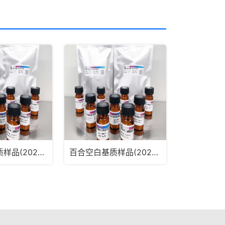
麦冬空白基质样品(2025版药典通则2341第五法、第六法)MRM2181
百合空白基质样品(2025版药典通则2341第五法、第六法)MRM2180