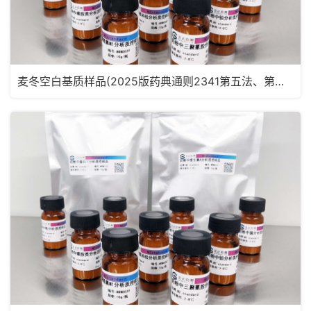
麦冬空白基质样品(2025版药典通则2341第五法、第六法)MRM2181