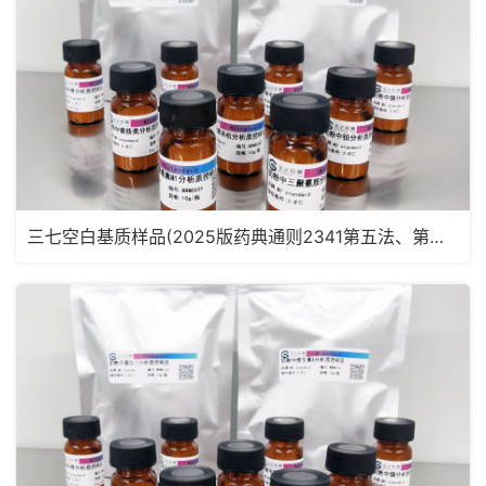
三七空白基质样品(2025版药典通则2341第五法、第六法)MRM2182