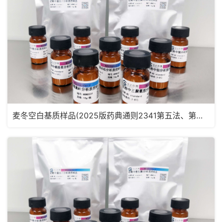
麦冬空白基质样品(2025版药典通则2341第五法、第六法)MRM2181