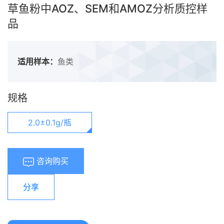
草鱼粉中AOZ、SEM和AMOZ分析质控样
品
适用样本：
鱼类
规格
2.0±0.1g/瓶
咨询购买
分享