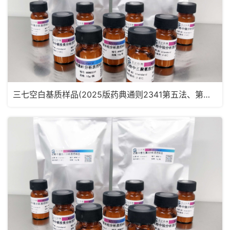
三七空白基质样品(2025版药典通则2341第五法、第六法)MRM2182