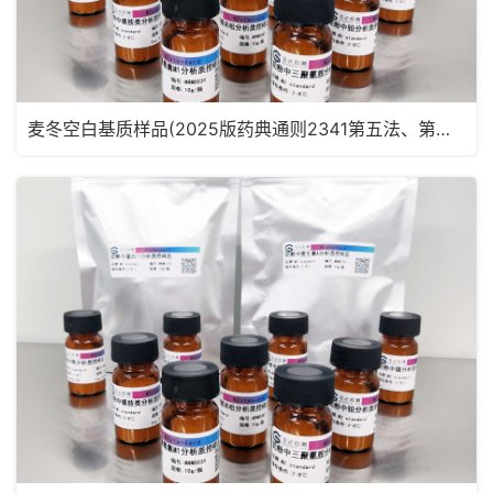
麦冬空白基质样品(2025版药典通则2341第五法、第六法)MRM2181