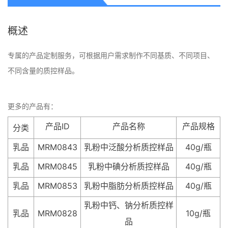
概述
专属的产品定制服务，可根据用户需求制作不同基质、不同项目、
不同含量的质控样品。
更多的产品有：
产品ID
产品名称
产品规格
分类
乳品
MRM0843
乳粉中泛酸分析质控样品
40g/瓶
乳品
MRM0845
乳粉中碘分析质控样品
40g/瓶
乳品
MRM0853
乳粉中脂肪分析质控样品
40g/瓶
乳粉中钙、钠分析质控样
乳品
MRM0828
10g/瓶
品