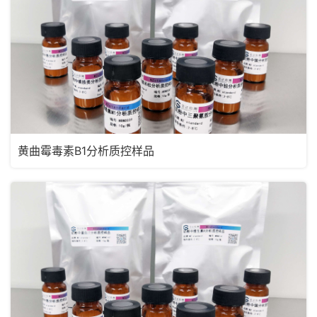
黄曲霉毒素B1分析质控样品