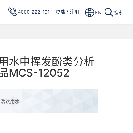
4000-222-191
登陆
/
注册
EN
搜索
用水中挥发酚类分析
MCS-12052
生活饮用水