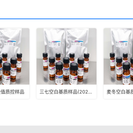
酸值质控样品
三七空白基质样品(2025版药典通则2341第五法、第六法)MRM2182