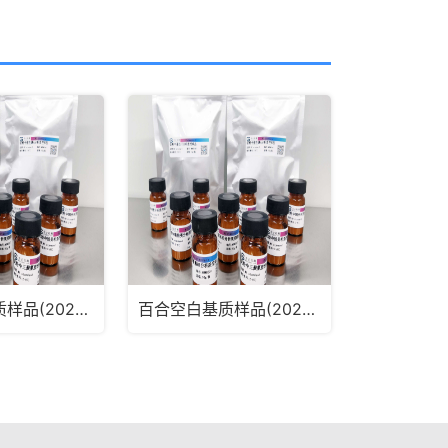
麦冬空白基质样品(2025版药典通则2341第五法、第六法)MRM2181
百合空白基质样品(2025版药典通则2341第五法、第六法)MRM2180