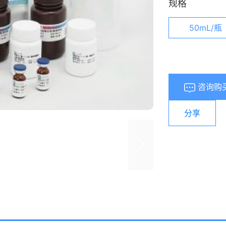
规格
50mL/瓶
咨询购
分享