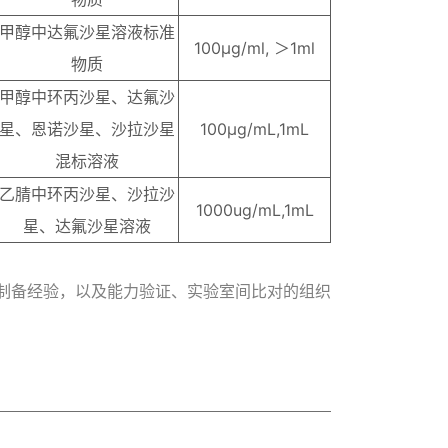
甲醇中达氟沙星溶液标准
100μg/ml, ＞1ml
物质
甲醇中环丙沙星、达氟沙
星、恩诺沙星、沙拉沙星
100μg/mL,1mL
混标溶液
乙腈中环丙沙星、沙拉沙
1000ug/mL,1mL
星、达氟沙星溶液
制备经验，以及能力验证、实验室间比对的组织