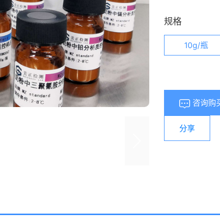
规格
10g/瓶
咨询购
分享