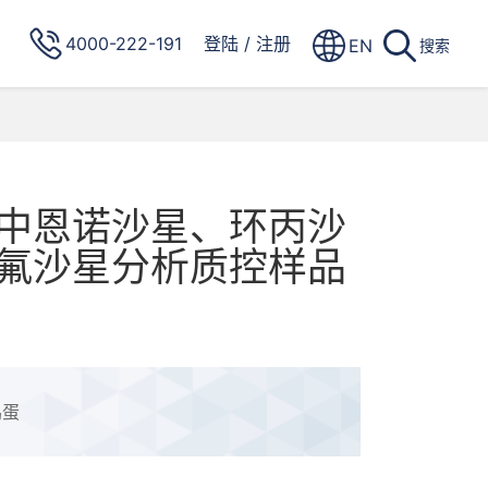
4000-222-191
登陆
/
注册
EN
搜索
中恩诺沙星、环丙沙
氟沙星分析质控样品
鸡蛋