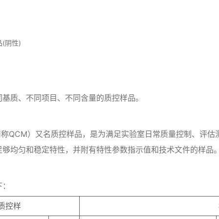
(阴性)
同基质、不同项目、不同含量的质控样品。
aterials，简称QCM）又名质控样品，是为满足实验室日常质量控
足够均匀和稳定特性，并附有特性参数指示值和技术文件的样品
下：
质控样