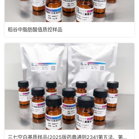
稻谷中脂肪酸值质控样品
三七空白基质样品(2025版药典通则2341第五法、第六法)MRM2182