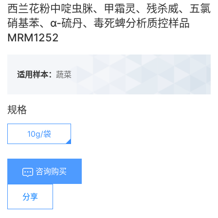
西兰花粉中啶虫脒、甲霜灵、残杀威、五氯
硝基苯、α-硫丹、毒死蜱分析质控样品
MRM1252
适用样本：
蔬菜
规格
10g/袋
咨询购买
分享