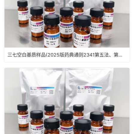
三七空白基质样品(2025版药典通则2341第五法、第六法)MRM2182