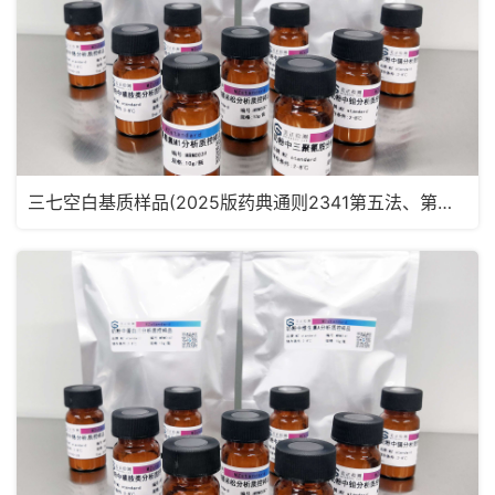
三七空白基质样品(2025版药典通则2341第五法、第六法)MRM2182