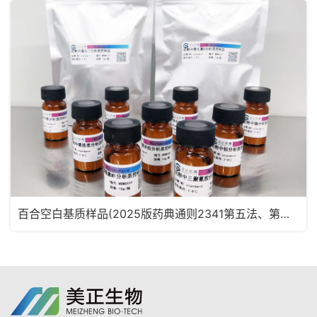
百合空白基质样品(2025版药典通则2341第五法、第六法)MRM2180