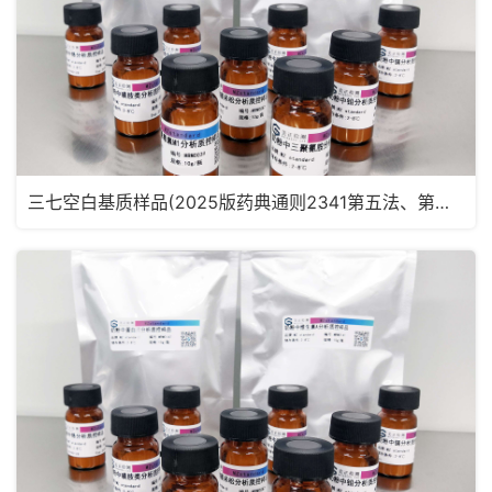
三七空白基质样品(2025版药典通则2341第五法、第六法)MRM2182