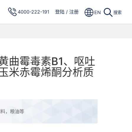
4000-222-191
登陆
/
注册
EN
搜索
黄曲霉毒素B1、呕吐
玉米赤霉烯酮分析质
饲料，粮油等