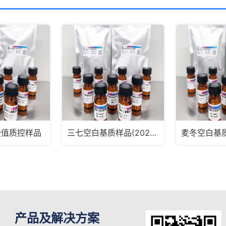
酸值质控样品
三七空白基质样品(2025版药典通则2341第五法、第六法)MRM2182
产品及解决方案