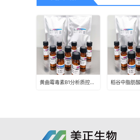
黄曲霉毒素B1分析质控样品
稻谷中脂肪