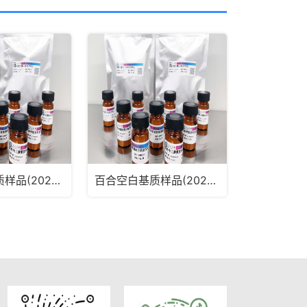
麦冬空白基质样品(2025版药典通则2341第五法、第六法)MRM2181
百合空白基质样品(2025版药典通则2341第五法、第六法)MRM2180