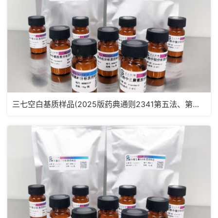
三七空白基质样品(2025版药典通则2341第五法、第六法)MRM2182