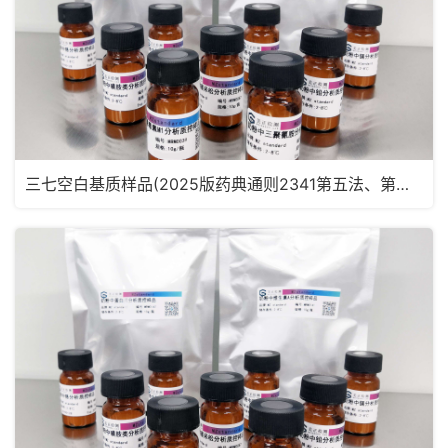
三七空白基质样品(2025版药典通则2341第五法、第六法)MRM2182