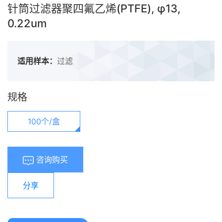
针筒过滤器聚四氟乙烯(PTFE), φ13,
0.22um
适用样本：
过滤
规格
100个/盒
咨询购买
分享