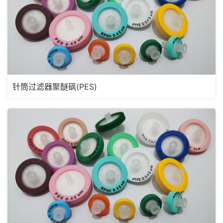
针筒过滤器聚醚砜(PES)