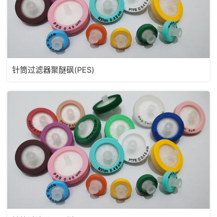
针筒过滤器聚醚砜(PES)