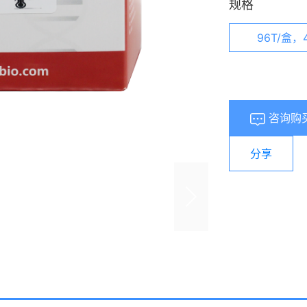
规格
96T/盒，
咨询购
分享
浏览量：
702