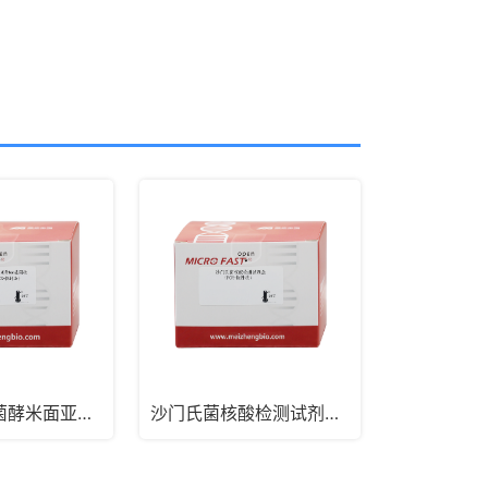
椰毒假单胞菌酵米面亚种bon基因核酸检测试剂盒（PCR-探针法）
沙门氏菌核酸检测试剂盒（PCR-探针法）