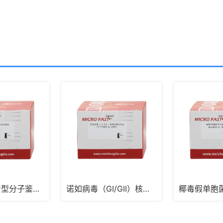
沙门氏菌血清型分子鉴定试剂盒（PCR-探针法）
诺如病毒（GI/GII）核酸检测试剂盒（RT-PCR探针法，含MS2）