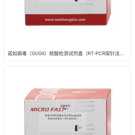
诺如病毒（GI/GII）核酸检测试剂盒（RT-PCR探针法，含MS2）