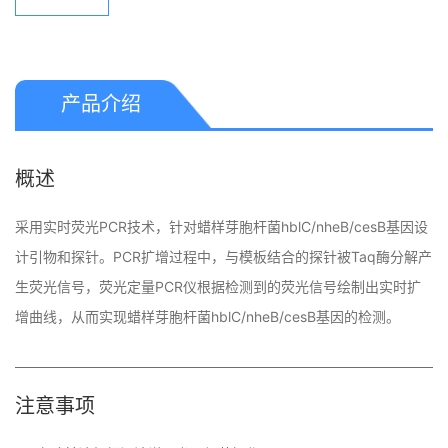
浏览量：
1232
产品介绍
概述
采用实时荧光PCR技术，针对蜡样芽胞杆菌hblC/nheB/cesB基因设
计引物和探针。PCR扩增过程中，与模板结合的探针被Taq酶分解产
生荧光信号，荧光定量PCR仪根据检测到的荧光信号绘制出实时扩
增曲线，从而实现蜡样芽胞杆菌hblC/nheB/cesB基因的检测。
注意事项