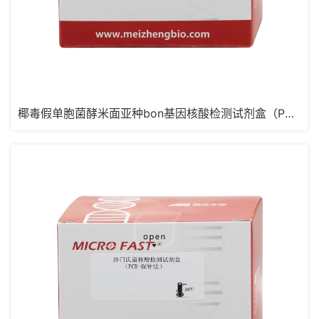
椰毒假单胞菌酵米面亚种bon基因核酸检测试剂盒（PCR-探针法）