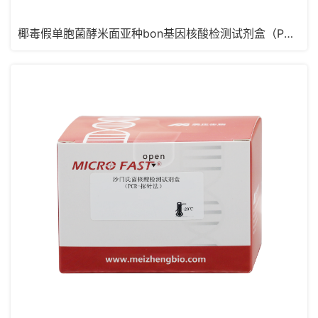
椰毒假单胞菌酵米面亚种bon基因核酸检测试剂盒（PCR-探针法）