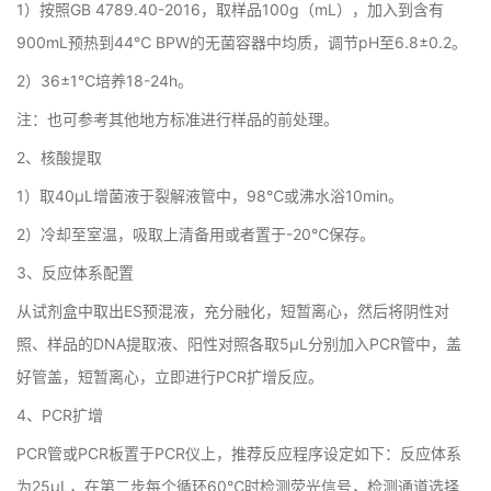
1）按照GB 4789.40-2016，取样品100g（mL），加入到含有
900mL预热到44℃ BPW的无菌容器中均质，调节pH至6.8±0.2。
2）36±1℃培养18-24h。
注：也可参考其他地方标准进行样品的前处理。
2、核酸提取
1）取40μL增菌液于裂解液管中，98℃或沸水浴10min。
2）冷却至室温，吸取上清备用或者置于-20℃保存。
3、反应体系配置
从试剂盒中取出ES预混液，充分融化，短暂离心，然后将阴性对
照、样品的DNA提取液、阳性对照各取5μL分别加入PCR管中，盖
好管盖，短暂离心，立即进行PCR扩增反应。
4、PCR扩增
PCR管或PCR板置于PCR仪上，推荐反应程序设定如下：反应体系
为25μL，在第二步每个循环60℃时检测荧光信号，检测通道选择