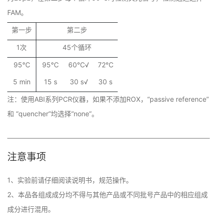
FAM。
第一步
第二步
1次
45个循环
95℃
95℃
60℃√
72℃
5 min
15 s
30 s√
30 s
注：使用ABI系列PCR仪器，如果不添加ROX，“passive reference”
和 “quencher”均选择“none”。
注意事项
1、实验前请仔细阅读说明书，规范操作。

2、本品各组成成分均不得与其他产品或不同批号产品中的相应组成
成分进行混用。
