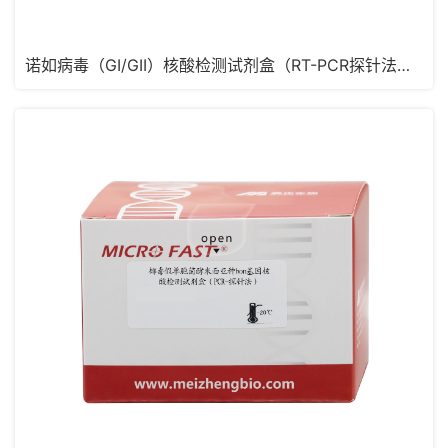
诺如病毒（GI/GII）核酸检测试剂盒（RT-PCR探针法，含MS2）