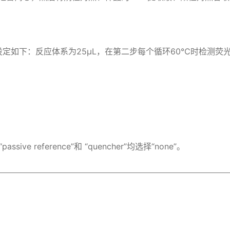
序设定如下：反应体系为25μL，在第二步每个循环60℃时检测荧
e reference”和 “quencher”均选择“none”。