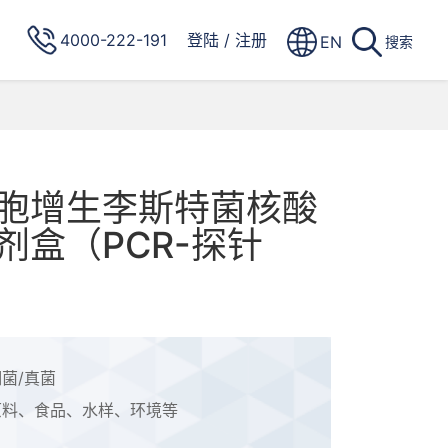
4000-222-191
登陆
/
注册
EN
搜索
胞增生李斯特菌核酸
剂盒（PCR-探针
菌/真菌
原料、食品、水样、环境等