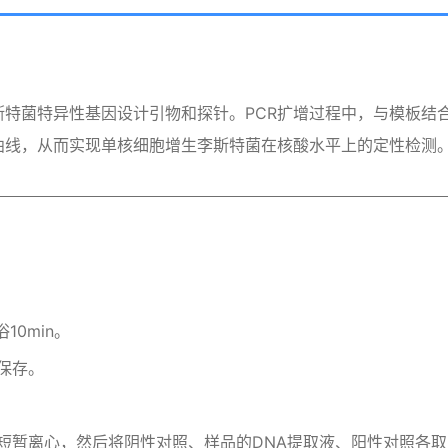
斯特菌特异性基因设计引物和探针。PCR扩增过程中，与模板结
曲线，从而实现单核细胞增生李斯特菌在核酸水平上的定性检测
10min。
保存。
暂离心，然后将阴性对照、样品的DNA提取液、阳性对照各取5