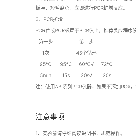
板膜，短暂离心，立即进行PCR扩增反应。
3、PCR扩增
PCR管或PCR板置于PCR仪上，推荐反应程
第一步
第二步
1次
45个循环
95℃
95℃
60℃√
72℃
5min
15s
30s√
30s
注：使用ABI系列PCR仪器，如果不添加ROX，“passiv
注意事项
1、实验前请仔细阅读说明书，规范操作。
