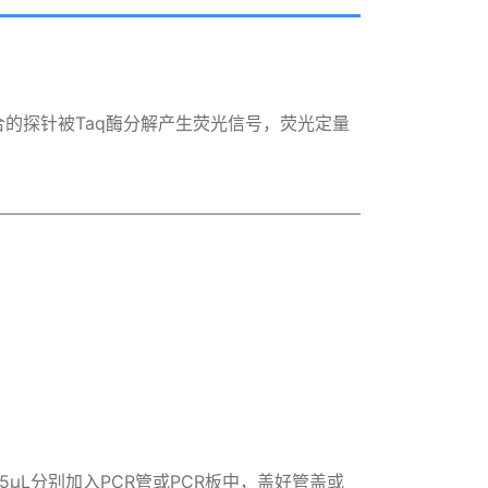
合的探针被Taq酶分解产生荧光信号，荧光定量
。
μL分别加入PCR管或PCR板中，盖好管盖或