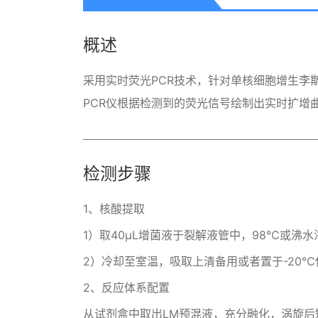
概述
采用实时荧光PCR技术，针对单核细胞增生李
PCR仪根据检测到的荧光信号绘制出实时扩增
检测步骤
1、核酸提取
1）取40μL增菌液于裂解液管中，98℃或沸水浴
2）冷却至室温，吸取上清备用或者置于-20℃
2、反应体系配置
从试剂盒中取出LM预混液，充分融化，涡旋后短