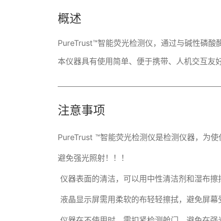
概述
PureTrust™智能荧光检测仪，通过与碱
本仪器具有使用简单、便于携带、人机交互友
注意事项
PureTrust ™智能荧光检测仪是检测仪器
避免强光照射！！！

 仪器表面的清洁，可以用中性清洁剂和湿布擦拭。

 液晶显示屏需用柔软的布轻轻擦拭，避免屏幕受损。

 仪器在不使用时，需扣紧检测舱门，避免在强光下照射检测舱。
