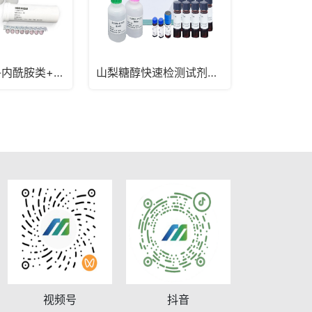
四环素类+β-内酰胺类+头孢氨苄快速检测试纸条
山梨糖醇快速检测试剂盒_生鲜乳奶粉山梨醇检测
视频号
抖音