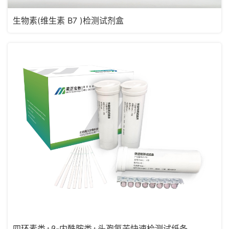
生物素(维生素 B7 )检测试剂盒
四环素类+β-内酰胺类+头孢氨苄快速检测试纸条