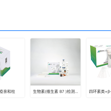
免疫亲和柱
生物素(维生素 B7 )检测试剂盒