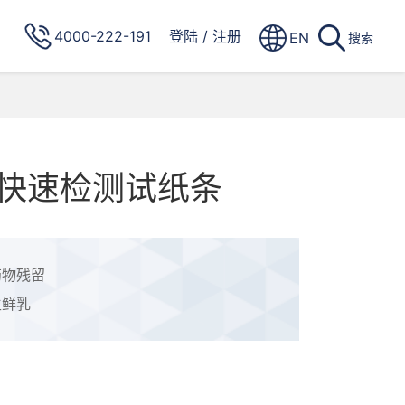
4000-222-191
登陆
/
注册
EN
搜索
快速检测试纸条
药物残留
生鲜乳