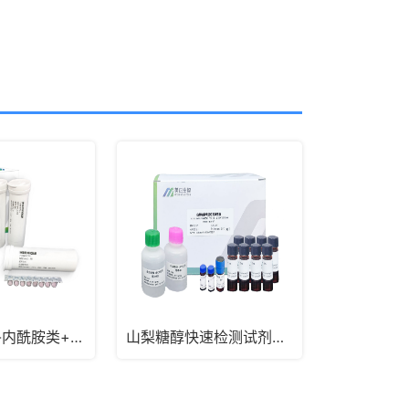
四环素类+β-内酰胺类+头孢氨苄快速检测试纸条
山梨糖醇快速检测试剂盒_生鲜乳奶粉山梨醇检测