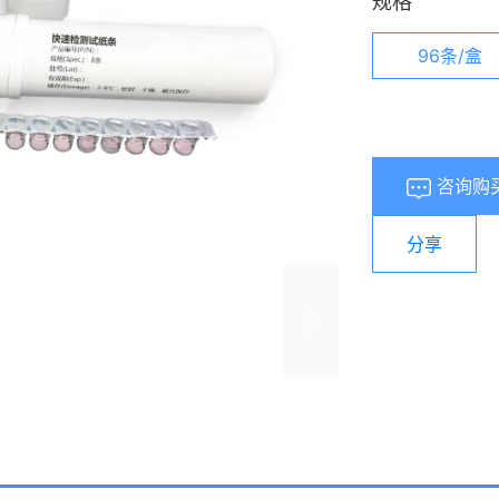
规格
96条/盒
咨询购
分享
浏览量：
595