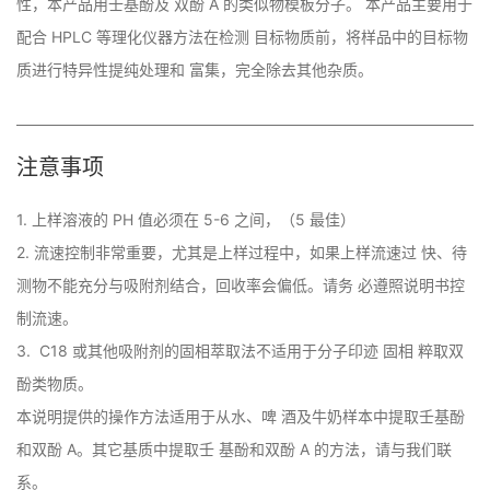
性，本产品用壬基酚及 双酚 A 的类似物模板分子。 本产品主要用于
配合 HPLC 等理化仪器方法在检测 目标物质前，将样品中的目标物
质进行特异性提纯处理和 富集，完全除去其他杂质。
注意事项
1. 上样溶液的 PH 值必须在 5-6 之间，（5 最佳） 

2. 流速控制非常重要，尤其是上样过程中，如果上样流速过 快、待
测物不能充分与吸附剂结合，回收率会偏低。请务 必遵照说明书控
制流速。 

3.  C18 或其他吸附剂的固相萃取法不适用于分子印迹 固相 粹取双
酚类物质。

本说明提供的操作方法适用于从水、啤 酒及牛奶样本中提取壬基酚
和双酚 A。其它基质中提取壬 基酚和双酚 A 的方法，请与我们联
系。