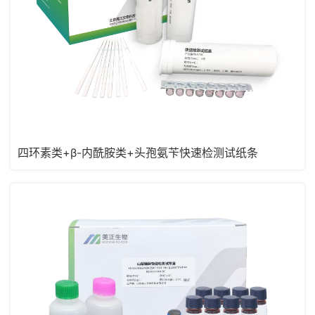
四环素类+β-内酰胺类+头孢氨苄快速检测试纸条