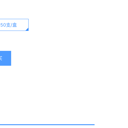
50支/盒
买