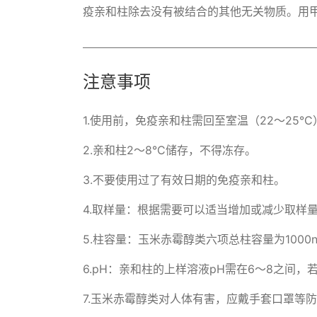
疫亲和柱除去没有被结合的其他无关物质。用
注意事项
1.使用前，免疫亲和柱需回至室温（22～25°C）
2.亲和柱2～8°C储存，不得冻存。 

3.不要使用过了有效日期的免疫亲和柱。 

4.取样量：根据需要可以适当增加或减少取样量
5.柱容量：玉米赤霉醇类六项总柱容量为100
6.pH：亲和柱的上样溶液pH需在6～8之间，
7.玉米赤霉醇类对人体有害，应戴手套口罩等防