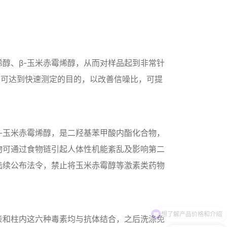
烯醇、β-玉米赤霉烯醇，从而对样品起到非常针
合使用可达到快速测定的目的，以改善信噪比，可提
β-玉米赤霉烯醇，是二羟基苯甲酸内酯化合物，
物可通过食物链引起人体性机能紊乱及影响第二
陆续公布法令，禁止将玉米赤霉醇等激素类药物
亲和柱内这六种毒素均与抗体结合，之后洗涤免