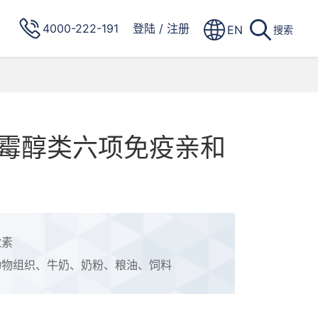
4000-222-191
登陆
/
注册
EN
搜索
霉醇类六项免疫亲和
激素
动物组织、牛奶、奶粉、粮油、饲料