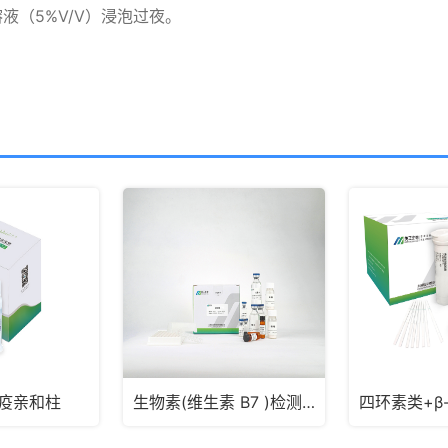
液（5%V/V）浸泡过夜。
免疫亲和柱
生物素(维生素 B7 )检测试剂盒