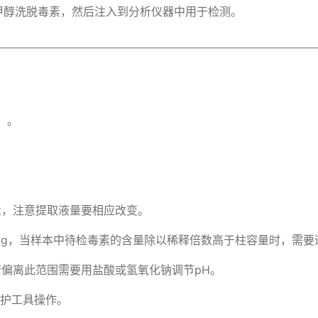
甲醇洗脱毒素，然后注入到分析仪器中用于检测。
。 

，注意提取液量要相应改变。 

0ng，当样本中待检毒素的含量除以稀释倍数高于柱容量时，需要
若偏离此范围需要用盐酸或氢氧化钠调节pH。 

护工具操作。 
