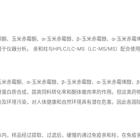
酮、玉米赤霉酮、α-玉米赤霉醇、β-玉米赤霉醇、α-玉米赤霉
仪器分析。 亲和柱与HPLC/LC-MS（LC-MS/MS）配
米赤霉酮、α-玉米赤霉醇、β-玉米赤霉醇、α-玉米赤霉烯醇、
进蛋白质合成，提高饲料转化率和酮体瘦肉率的作用。但这类药
染及环境污染，对人体健康和自然环境具有潜在危害。因此各国
体内，样品经过提取、过滤后，缓慢的通过免疫亲和柱，在免疫