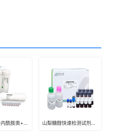
四环素类+β-内酰胺类+头孢氨苄快速检测试纸条
山梨糖醇快速检测试剂盒_生鲜乳奶粉山梨醇检测