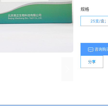
规格
25支/盒；
咨询购
分享
浏览量：
671