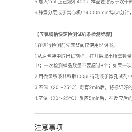
5.加入2mL正己烷和400µL样品复溶液于吹
6.静置分层或于离心机中4000r/min离心
【五氯酚钠快速检测试纸条检测步骤】
1.在进行检测前先完整阅读使用说明书；
1.从原包装中取出试剂桶，打开后取出所需数
中；一次检测样品数量不要超过8个；如果一次
2.用微量移液器移取100µL待测液于微孔试
3.室温（20～25℃）孵育2min后，将标
4.室温（20～25℃）反应5min后，在反应
注意事项