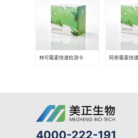
林可霉素快速检测卡
阿奇霉素快
4000-222-191