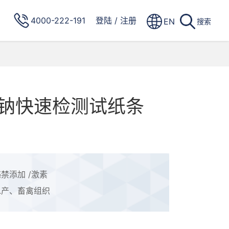
4000-222-191
登陆
/
注册
EN
搜索
钠快速检测试纸条
）
禁添加 /激素
水产、畜禽组织