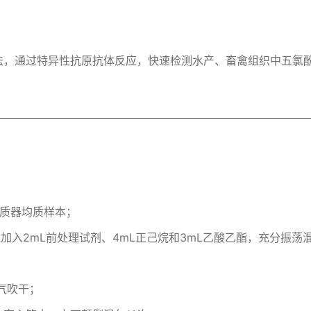
法，通过特异性抗原抗体反应，快速检测水产、畜禽组织中五氯
均质器均质样本；
依次加入2mL前处理试剂、4mL正己烷和3mL乙酸乙酯，充分振荡混
氮气吹干；