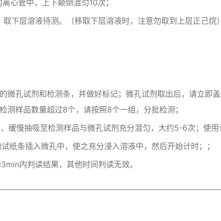
干的离心管中，上下颠倒混匀10次；
1分钟，取下层溶液待测。（移取下层溶液时，注意勿取到上层正己烷
量的微孔试剂和检测条，并做好标记；微孔试剂取出后，请立即
检测样品数量超过8个，请按照8个一组，分批检测；
剂中，缓慢抽吸至检测样品与微孔试剂充分混匀，大约5-6次；使
记好的试纸条插入微孔中，使之充分浸入溶液中，然后开始计时；；
后的3min内判读结果，其他时间判读无效。