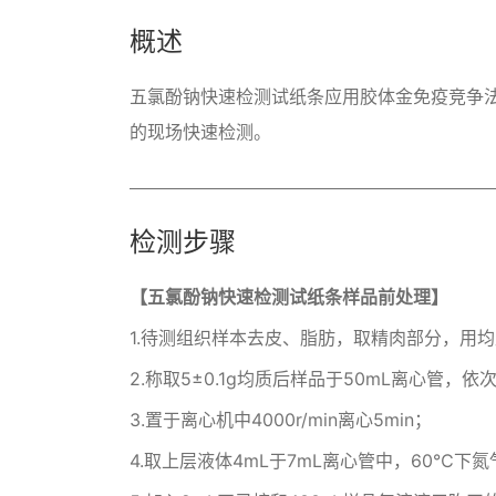
概述
五氯酚钠快速检测试纸条应用胶体金免疫竞争
的现场快速检测。
检测步骤
【五氯酚钠快速检测试纸条样品前处理】
1.待测组织样本去皮、脂肪，取精肉部分，用
2.称取5±0.1g均质后样品于50mL离心管，
3.置于离心机中4000r/min离心5min；
4.取上层液体4mL于7mL离心管中，60℃下