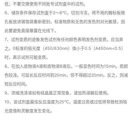
低；不要交换使用不同批号试剂盒中的试剂。

6、储存条件保存试剂盒于2～8℃，切勿冷冻，将不用的酶标板微
孔板放进锡箔袋重新密封。标准物质和无色的发色剂对光敏感，因
此要避免直接暴露在光线下。

7、试剂变质的迹象发色试剂有任何颜色表明发色剂变质，应当弃
之。0标准的吸光度（450/630nm）值小于0.5（A450nm<0.5）
时，表示试剂可能变质。

8、在加入底物液A液和底物液B液后，一般显色时间为15min。若颜
色较浅，可延长反应时间到20min，但不得超过20min。反之，则减
短反应时间。

9、浓缩洗涤液如有结晶属正常现象，请加热溶解后使用。

10、该试剂盒最佳反应温度为25℃，温度过高或过低将导致检测吸
光度值和灵敏度发生变化。