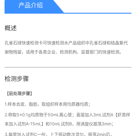
产品介绍
概述
孔雀石绿快速检测卡可快速检测水产品组织中孔雀石绿和结晶紫代
谢物残留，适用于各类企业、检测机构、监督部门的快速检测。
检测步骤
【前处理步骤】
1.样本去皮、脂肪，取组织样本用均质器均质；
2.称取5±0.1g均质物于50mL离心管；直接加入3mL试剂A【虾类样
本加入试剂A-15mL】和10mL试剂B，用涡旋仪振荡3min；
3.每管加入试剂C一份，上下摇动数次混匀，振荡2min后，