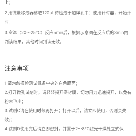
上；
2.用微量移液器移取120µL待检液于加样孔中；使用计时器，开始计
时；
3.室温（20～25℃）反应5min后，根据示意图在反应后的3min内
判读结果，其他时间判读无效。
注意事项
1.请勿触摸检测试纸条中央的白色膜面；

2.打开微孔试剂时，请轻轻揭开密封膜，切勿用力迅速揭开，以免有
粉末飞出；

3.试剂C请在使用时候再打开；打开以后，请立即使用，否则会失
效;；

4.试剂D使用完后请立即密封，并置于2～8℃避光干燥处立式保