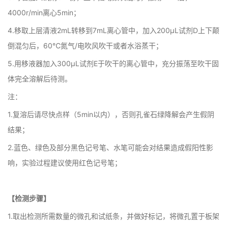
4000r/min离心5min；
4.移取上层清液2mL转移到7mL离心管中，加入200μL试剂D上下颠
倒混匀后，60℃氮气/电吹风吹干或者水浴蒸干；
5.用移液器加入300μL试剂E于吹干的离心管中，充分振荡至吹干固
体完全溶解后待测。
注：
1.复溶后请尽快点样（5min以内），否则孔雀石绿降解会产生假阴
结果；
2.蓝色、绿色及部分黑色记号笔、水笔可能会对结果造成假阳性影
响，实验过程建议使用红色记号笔；
【检测步骤】
1.取出检测所需数量的微孔和试纸条，并做好标记，将微孔置于板架