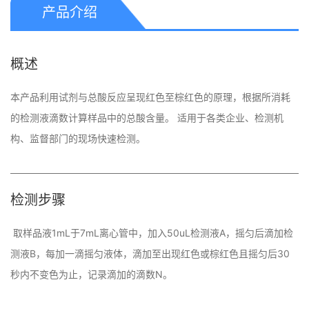
产品介绍
概述
本产品利用试剂与总酸反应呈现红色至棕红色的原理，根据所消耗
的检测液滴数计算样品中的总酸含量。 适用于各类企业、检测机
构、监督部门的现场快速检测。
检测步骤
取样品液1mL于7mL离心管中，加入50uL检测液A，摇匀后滴加检
测液B，每加一滴摇匀液体，滴加至出现红色或棕红色且摇匀后30
秒内不变色为止，记录滴加的滴数N。