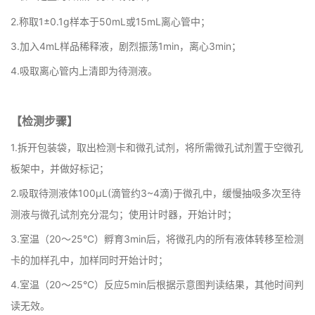
2.称取1±0.1g样本于50mL或15mL离心管中；
3.加入4mL样品稀释液，剧烈振荡1min，离心3min；
4.吸取离心管内上清即为待测液。
【检测步骤】
1.拆开包装袋，取出检测卡和微孔试剂，将所需微孔试剂置于空微孔
板架中，并做好标记；
2.吸取待测液体100μL(滴管约3~4滴)于微孔中，缓慢抽吸多次至待
测液与微孔试剂充分混匀；使用计时器，开始计时；
3.室温（20～25°C）孵育3min后，将微孔内的所有液体转移至检测
卡的加样孔中，加样同时开始计时；
4.室温（20～25°C）反应5min后根据示意图判读结果，其他时间判
读无效。