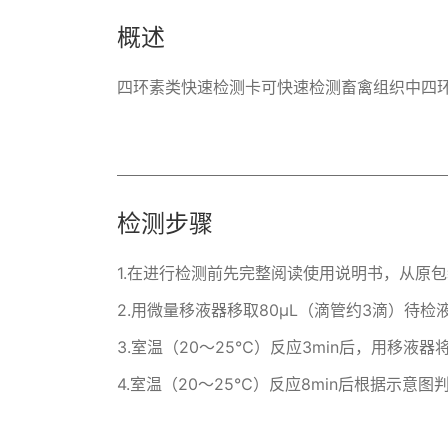
概述
四环素类快速检测卡可快速检测畜禽组织中四
检测步骤
1.在进行检测前先完整阅读使用说明书，从原
2.用微量移液器移取80µL（滴管约3滴）待
3.室温（20～25℃）反应3min后，用移
4.室温（20～25℃）反应8min后根据示意