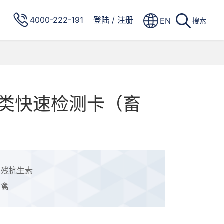
4000-222-191
登陆
/
注册
EN
搜索
类快速检测卡（畜
兽残抗生素
畜禽