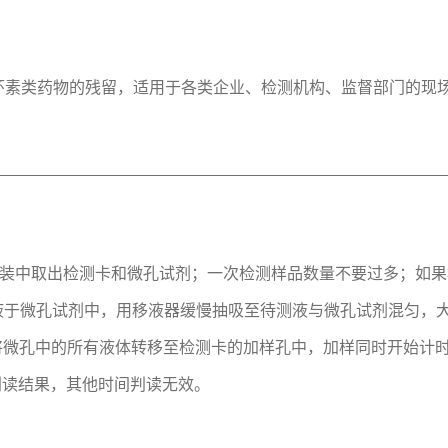
环素类药物的残留，适用于各类企业、检测机构、监督部门的现
包装中取出检测卡和微孔试剂；一次检测样品数量不要过多；如
检液于微孔试剂中，用移液器缓慢抽吸至待测液与微孔试剂混匀，
液器将微孔中的所有液体转移至检测卡的加样孔中，加样同时开始计
图判读结果，其他时间判读无效。