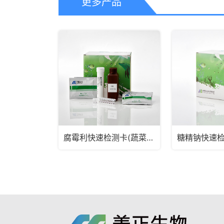
更多产品
腐霉利快速检测卡(蔬菜瓜果)
糖精钠快速