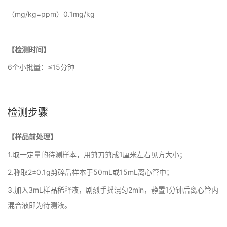
（mg/kg=ppm）0.1mg/kg
【检测时间】
6个小批量：≤15分钟
检测步骤
【样品前处理】
1.取一定量的待测样本，用剪刀剪成1厘米左右见方大小；
2.称取2±0.1g剪碎后样本于50mL或15mL离心管中；
3.加入3mL样品稀释液，剧烈手摇混匀2min，静置1分钟后离心管内
混合液即为待测液。